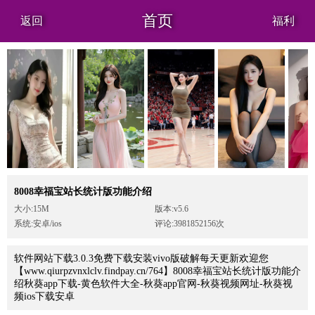
首页
返回
福利
8008幸福宝站长统计版功能介绍
大小:15M
版本:v5.6
系统:安卓/ios
评论:3981852156次
软件网站下载3.0.3免费下载安装vivo版破解每天更新欢迎您
【www.qiurpzvnxlclv.findpay.cn/764】8008幸福宝站长统计版功能介
绍秋葵app下载-黄色软件大全-秋葵app官网-秋葵视频网址-秋葵视
频ios下载安卓